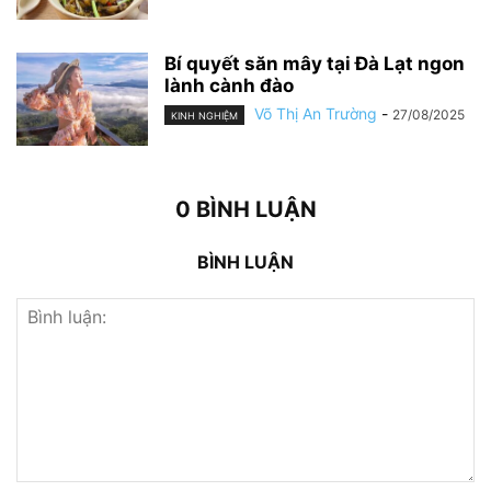
Bí quyết săn mây tại Đà Lạt ngon
lành cành đào
Võ Thị An Trường
-
27/08/2025
KINH NGHIỆM
0 BÌNH LUẬN
BÌNH LUẬN