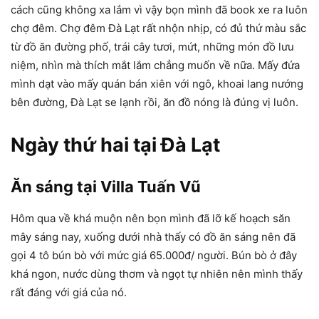
cách cũng không xa lắm vì vậy bọn mình đã book xe ra luôn
chợ đêm. Chợ đêm Đà Lạt rất nhộn nhịp, có đủ thứ màu sắc
từ đồ ăn đường phố, trái cây tươi, mứt, những món đồ lưu
niệm, nhìn mà thích mắt lắm chẳng muốn về nữa. Mấy đứa
mình dạt vào mấy quán bán xiên với ngô, khoai lang nướng
bên đường, Đà Lạt se lạnh rồi, ăn đồ nóng là đúng vị luôn.
Ngày thứ hai tại Đà Lạt
Ăn sáng tại Villa Tuấn Vũ
Hôm qua về khá muộn nên bọn mình đã lỡ kế hoạch săn
mây sáng nay, xuống dưới nhà thấy có đồ ăn sáng nên đã
gọi 4 tô bún bò với mức giá 65.000đ/ người. Bún bò ở đây
khá ngon, nước dùng thơm và ngọt tự nhiên nên mình thấy
rất đáng với giá của nó.