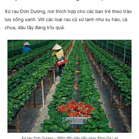
Xứ rau Đơn Dương, nơi thích hợp cho các bạn trẻ theo trào
lưu sống xanh. Với các loại rau củ xứ lạnh như su hào, cà
chua, dâu tây đang trĩu quả.
Xứ rau Đơn Dương – điểm đến hấp dẫn mùa đông Đà Lạt