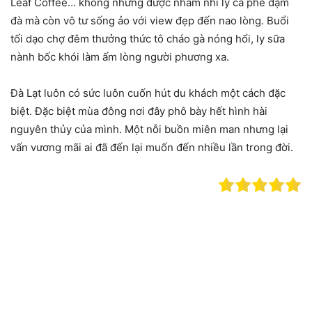
Leaf Coffee… không những được nhâm nhi ly cà phê đậm
đà mà còn vô tư sống ảo với view đẹp đến nao lòng. Buổi
tối dạo chợ đêm thưởng thức tô cháo gà nóng hổi, ly sữa
nành bốc khói làm ấm lòng người phương xa.
Đà Lạt luôn có sức luôn cuốn hút du khách một cách đặc
biệt. Đặc biệt mùa đông nơi đây phô bày hết hình hài
nguyên thủy của mình. Một nỗi buồn miên man nhưng lại
vấn vương mãi ai đã đến lại muốn đến nhiều lần trong đời.