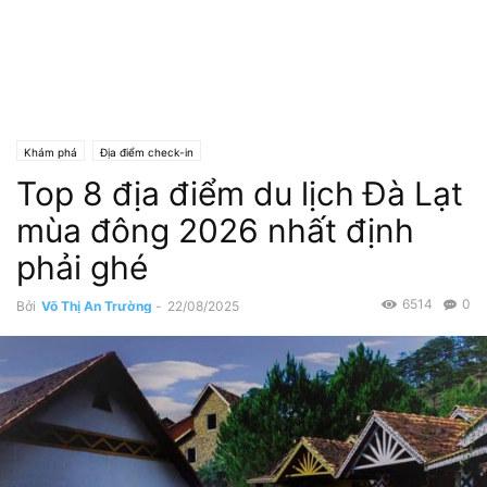
Khám phá
Địa điểm check-in
Top 8 địa điểm du lịch Đà Lạt
mùa đông 2026 nhất định
phải ghé
6514
0
Bởi
Võ Thị An Trường
-
22/08/2025