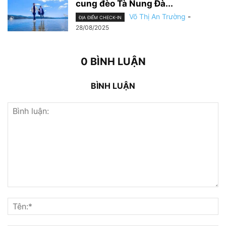
cung đèo Tà Nung Đà...
Võ Thị An Trường
-
ĐỊA ĐIỂM CHECK-IN
28/08/2025
0 BÌNH LUẬN
BÌNH LUẬN